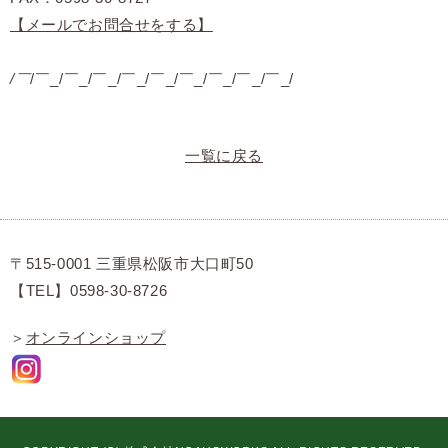
【メールでお問合せをする】
/￣
/￣_/￣_/￣_/￣_/￣_/￣_/￣_/￣_/￣_/
一覧に戻る
〒515-0001 三重県松阪市大口町50
【TEL】0598-30-8726
＞
オンラインショップ