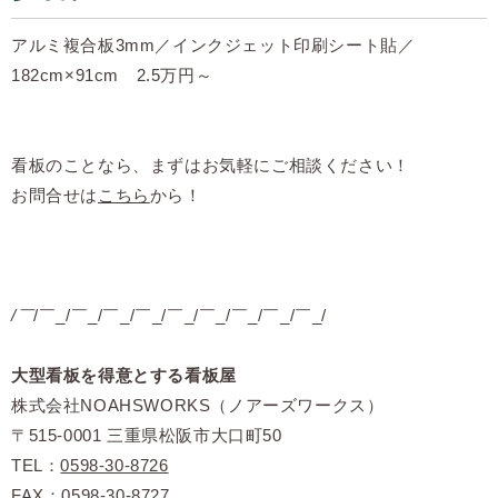
アルミ複合板3mm／インクジェット印刷シート貼／
182cm×91cm 2.5万円～
看板のことなら、まずはお気軽にご相談ください！
お問合せは
こちら
から！
/￣
/￣_/￣_/￣_/￣_/￣_/￣_/￣_/￣_/￣_/
大型看板を得意とする看板屋
株式会社NOAHSWORKS（ノアーズワークス）
〒515-0001 三重県松阪市大口町50
TEL：
0598-30-8726
FAX：0598-30-8727