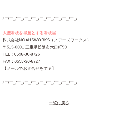
/￣
/￣_/￣_/￣_/￣_/￣_/￣_/￣_/￣_/￣_/
大型看板を得意とする看板屋
株式会社NOAHSWORKS（ノアーズワークス）
〒515-0001 三重県松阪市大口町50
TEL：
0598-30-8726
FAX：0598-30-8727
【メールでお問合せをする】
/￣
/￣_/￣_/￣_/￣_/￣_/￣_/￣_/￣_/￣_/
一覧に戻る