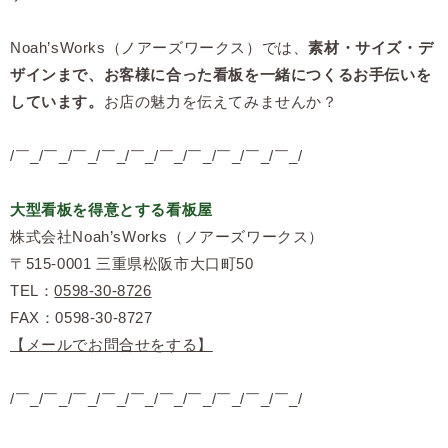
Noah’sWorks（ノアーズワークス）
では、
素材・サイズ・デ
ザインまで、お客様に合った看板を一緒につくるお手伝いを
しています。
お店の魅力を伝えてみませんか？
/￣_/￣_/￣_/￣_/￣_/￣_/￣_/￣_/￣_/￣_/
大型看板を得意とする看板屋
株式会社Noah’sWorks（ノアーズワークス）
〒515-0001 三重県松阪市大口町50
TEL：
0598-30-8726
FAX：0598-30-8727
【メールでお問合せをする】
/￣_/￣_/￣_/￣_/￣_/￣_/￣_/￣_/￣_/￣_/