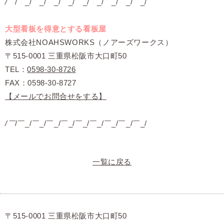
/￣
/￣_/￣_/￣_/￣_/￣_/￣_/￣_/￣_/￣_/
大型看板を得意とする看板屋
株式会社NOAHSWORKS（ノアーズワークス）
〒515-0001 三重県松阪市大口町50
TEL：
0598-30-8726
FAX：0598-30-8727
【メールでお問合せをする】
/￣
/￣_/￣_/￣_/￣_/￣_/￣_/￣_/￣_/￣_/
一覧に戻る
〒515-0001 三重県松阪市大口町50