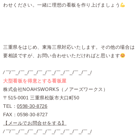
わせください。一緒に理想の看板を作り上げましょう
三重県をはじめ、東海三県対応いたします。その他の場合は
要相談ですが、お問い合わせいただければと思います
/￣
/￣_/￣_/￣_/￣_/￣_/￣_/￣_/￣_/￣_/
大型看板を得意とする看板屋
株式会社NOAHSWORKS（ノアーズワークス）
〒515-0001 三重県松阪市大口町50
TEL：
0598-30-8726
FAX：0598-30-8727
【メールでお問合せをする】
/￣
/￣_/￣_/￣_/￣_/￣_/￣_/￣_/￣_/￣_/