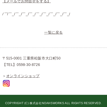
【メールでお問合せをする】
/￣
/￣_/￣_/￣_/￣_/￣_/￣_/￣_/￣_/￣_/
一覧に戻る
〒515-0001 三重県松阪市大口町50
【TEL】0598-30-8726
＞
オンラインショップ
COPYRIGHT (C) 株式会社NOAHSWORKS ALL RIGHTS RESERVED.