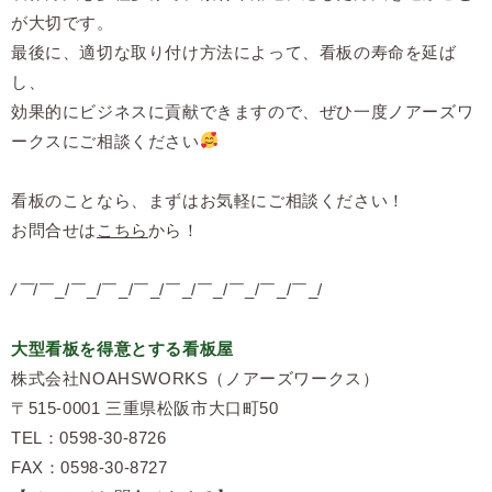
が大切です。
最後に、適切な取り付け方法によって、看板の寿命を延ば
し、
効果的にビジネスに貢献できますので、ぜひ一度ノアーズワ
ークスにご相談ください
看板のことなら、まずはお気軽にご相談ください！
お問合せは
こちら
から！
/￣
/￣_/￣_/￣_/￣_/￣_/￣_/￣_/￣_/￣_/
大型看板を得意とする看板屋
株式会社NOAHSWORKS（ノアーズワークス）
〒515-0001 三重県松阪市大口町50
TEL：0598-30-8726
FAX：0598-30-8727